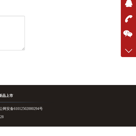
在线
在
联系
029-8
手 
13389
新品上市
公网安备61012502000294号
28