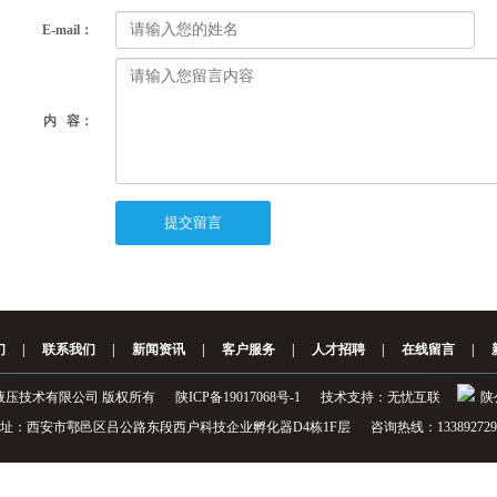
E-mail：
内 容：
们
|
联系我们
|
新闻资讯
|
客户服务
|
人才招聘
|
在线留言
|
西安力克得液压技术有限公司 版权所有
陕ICP备19017068号-1
技术支持：
无忧互联
陕
址：西安市鄠邑区吕公路东段西户科技企业孵化器D4栋1F层 咨询热线：133892729