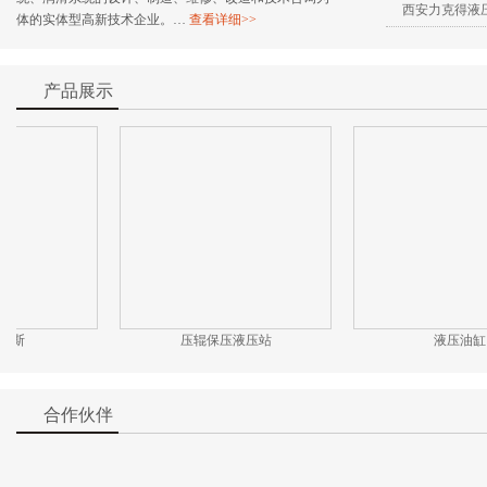
西安力克得液
体的实体型高新技术企业。…
查看详细>>
专利证书
产品展示
斯
压辊保压液压站
液压油缸
合作伙伴