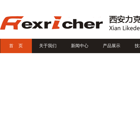
首 页
关于我们
新闻中心
产品展示
技